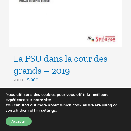
La FSU dans la cour des
grands – 2019
Le
Le
5.00
€
20.00
€
prix
prix
initial
actuel
Nous utilisons des cookies pour vous offrir la meilleure
était :
est :
expérience sur notre site.
Ajouter au panier
Détails
20.00€.
5.00€.
You can find out more about which cookies we are using or
switch them off in
settings
.
Accepter