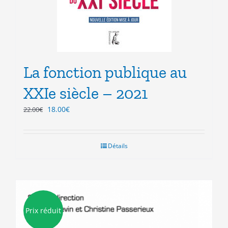
La fonction publique au
XXIe siècle – 2021
Le
Le
18.00
€
22.00
€
prix
prix
initial
actuel
était :
est :
Détails
22.00€.
18.00€.
Prix réduit