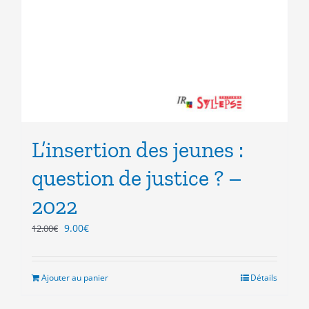
L’insertion des jeunes :
question de justice ? –
2022
Le
Le
9.00
€
12.00
€
prix
prix
initial
actuel
était :
est :
Ajouter au panier
Détails
12.00€.
9.00€.