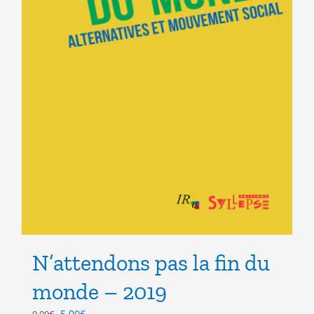
N’attendons pas la fin du
monde – 2019
Le
Le
5.00
€