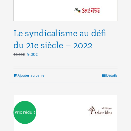
Le syndicalisme au défi
du 21e siècle – 2022
Le
Le
9.00
€
12.00
€
prix
prix
initial
actuel
était :
est :
Ajouter au panier
Détails
12.00€.
9.00€.
Prix réduit