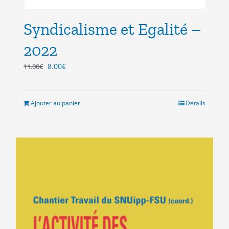
Syndicalisme et Egalité –
2022
Le
Le
8.00
€
11.00
€
prix
prix
initial
actuel
était :
est :
Ajouter au panier
Détails
11.00€.
8.00€.