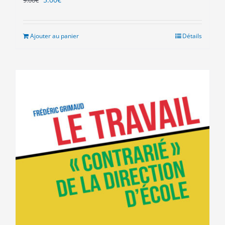
9.00
€
prix
prix
initial
actuel
était :
est :
Ajouter au panier
Détails
9.00€.
5.00€.