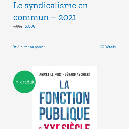
Le syndicalisme en
commun – 2021
Le
Le
5.00
€
7.00
€
prix
prix
initial
actuel
était :
est :
Ajouter au panier
Détails
7.00€.
5.00€.
Prix réduit