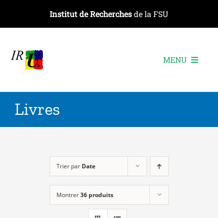
Passer
Institut de Recherches
de la FSU
au
contenu
MENU
L’institut
Livres
Les recherches
Les publications
Les événements
Trier par
Date
Montrer
36 produits