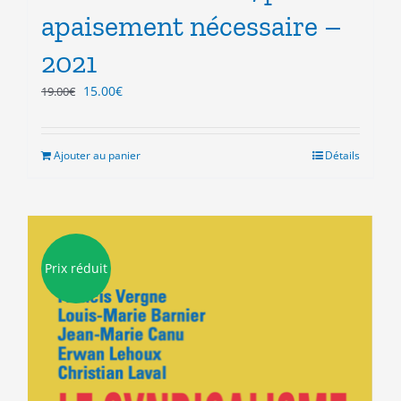
apaisement nécessaire –
2021
Le
Le
15.00
€
19.00
€
prix
prix
initial
actuel
était :
est :
Ajouter au panier
Détails
19.00€.
15.00€.
Prix réduit