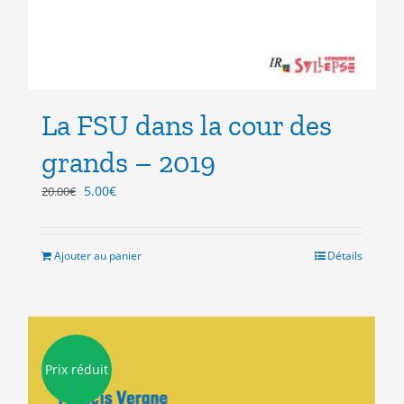
La FSU dans la cour des
grands – 2019
Le
Le
5.00
€
20.00
€
prix
prix
initial
actuel
était :
est :
Ajouter au panier
Détails
20.00€.
5.00€.
Prix réduit