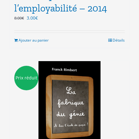
l’employabilité – 2014
Le
Le
3.00
€
8.00
€
prix
prix
initial
actuel
était :
est :
Ajouter au panier
Détails
8.00€.
3.00€.
Prix réduit