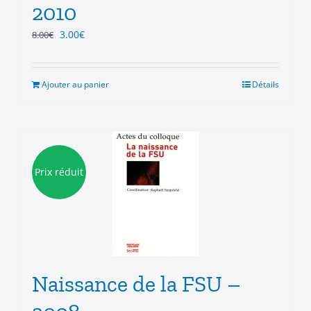
2010
Le
Le
3.00
€
8.00
€
prix
prix
initial
actuel
était :
est :
Ajouter au panier
Détails
8.00€.
3.00€.
Prix réduit
Naissance de la FSU –