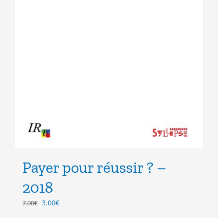
Payer pour réussir ? –
2018
Le
Le
3.00
€
7.00
€
prix
prix