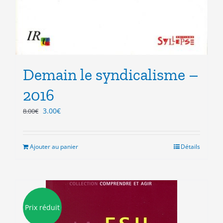
Demain le syndicalisme –
2016
Le
Le
3.00
€
8.00
€
prix
prix
initial
actuel
était :
est :
Ajouter au panier
Détails
8.00€.
3.00€.
Prix réduit