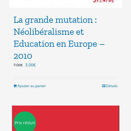
La grande mutation :
Néolibéralisme et
Education en Europe –
2010
Le
Le
3.00
€
7.00
€
prix
prix
initial
actuel
était :
est :
Ajouter au panier
Détails
7.00€.
3.00€.
Prix réduit