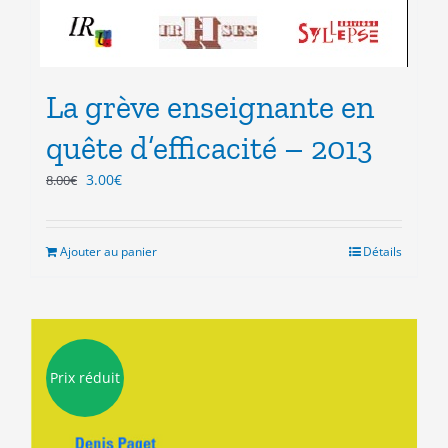
La grève enseignante en
quête d’efficacité – 2013
Le
Le
3.00
€
8.00
€
prix
prix
initial
actuel
était :
est :
Ajouter au panier
Détails
8.00€.
3.00€.
Prix réduit