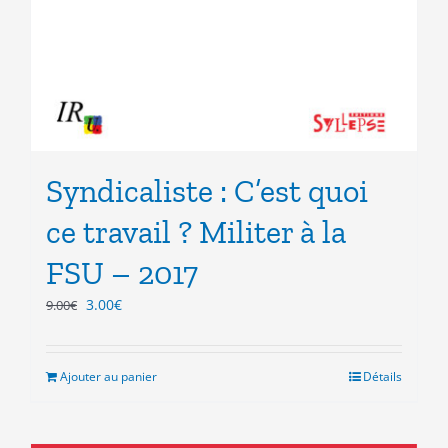
Syndicaliste : C’est quoi
ce travail ? Militer à la
FSU – 2017
Le
Le
3.00
€
9.00
€
prix
prix
initial
actuel
était :
est :
Ajouter au panier
Détails
9.00€.
3.00€.