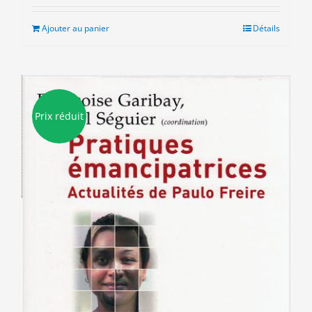
initial
actuel
était :
est :
Ajouter au panier
Détails
7.00€.
3.00€.
Prix réduit