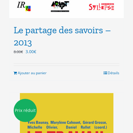
Le partage des savoirs –
2013
Le
Le
3.00
€
8.00
€
prix
prix
initial
actuel
était :
est :
Ajouter au panier
Détails
8.00€.
3.00€.
Prix réduit