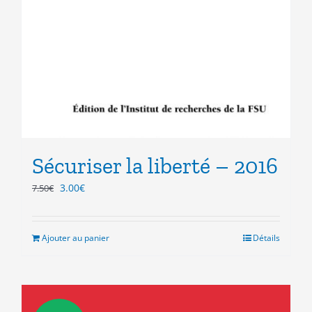
Sécuriser la liberté – 2016
Le
Le
3.00
€
7.50
€
prix
prix
initial
actuel
était :
est :
Ajouter au panier
Détails
7.50€.
3.00€.