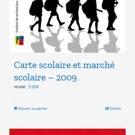
Carte scolaire et marché
scolaire – 2009
Le
Le
3.00
€
10.00
€
prix
prix
initial
actuel
était :
est :
Ajouter au panier
Détails
10.00€.
3.00€.