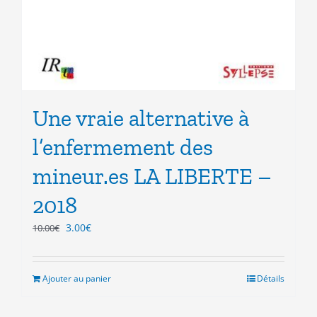
Une vraie alternative à
l’enfermement des
mineur.es LA LIBERTE –
2018
Le
Le
3.00
€
10.00
€
prix
prix
initial
actuel
était :
est :
Ajouter au panier
Détails
10.00€.
3.00€.