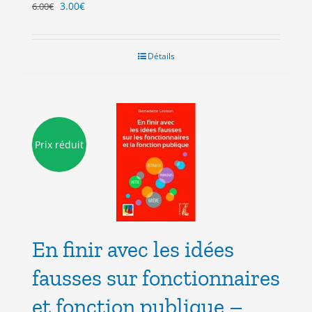
Le
Le
3.00
€
6.00
€
prix
prix
initial
actuel
était :
est :
Détails
6.00€.
3.00€.
Prix réduit
En finir avec les idées
fausses sur fonctionnaires
et fonction publique –