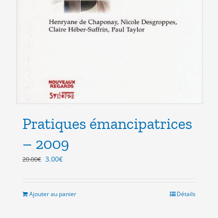
Pratiques émancipatrices
– 2009
Le
Le
3.00
€
20.00
€
prix
prix
initial
actuel
était :
est :
Ajouter au panier
Détails
20.00€.
3.00€.