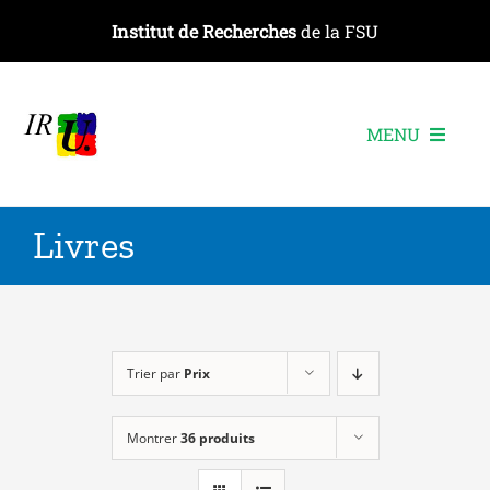
Passer
Institut de Recherches
de la FSU
au
contenu
MENU
L’institut
Livres
Les recherches
Les publications
Les événements
Trier par
Prix
Montrer
36 produits