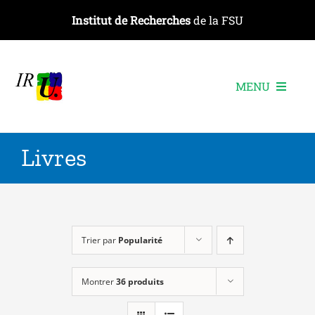
Passer
Institut de Recherches
de la FSU
au
contenu
MENU
L’institut
Livres
Les recherches
Les publications
Les événements
Trier par
Popularité
Montrer
36 produits