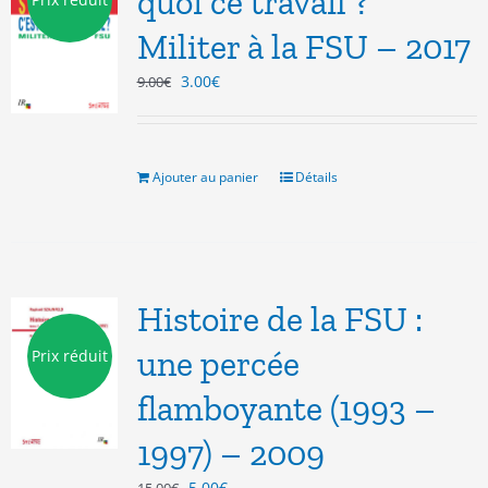
quoi ce travail ?
Militer à la FSU – 2017
Le
Le
3.00
€
9.00
€
prix
prix
initial
actuel
était :
est :
9.00€.
3.00€.
Ajouter au panier
Détails
Histoire de la FSU :
une percée
Prix réduit
flamboyante (1993 –
1997) – 2009
Le
Le
5.00
€