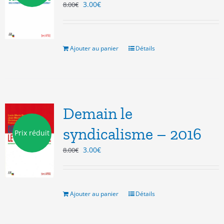
Le
Le
3.00
€
8.00
€
prix
prix
initial
actuel
était :
est :
8.00€.
3.00€.
Ajouter au panier
Détails
Demain le
syndicalisme – 2016
Prix réduit
Le
Le
3.00
€
8.00
€
prix
prix
initial
actuel
était :
est :
8.00€.
3.00€.
Ajouter au panier
Détails