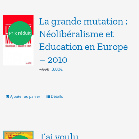
La grande mutation :
Néolibéralisme et
Prix réduit
Education en Europe
– 2010
Le
Le
3.00
€
7.00
€
prix
prix
initial
actuel
était :
est :
7.00€.
3.00€.
Ajouter au panier
Détails
J’ai voulu