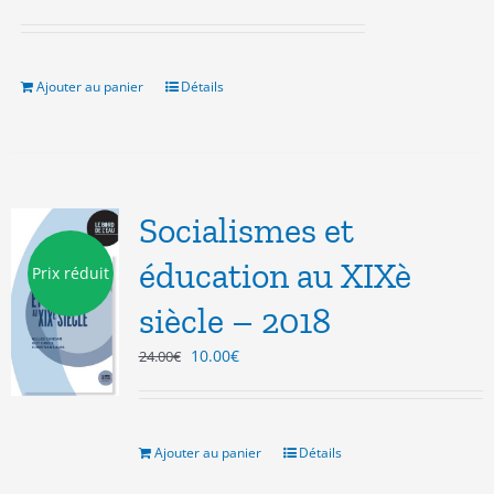
prix
prix
initial
actuel
était :
est :
19.00€.
15.00€.
Ajouter au panier
Détails
Socialismes et
éducation au XIXè
Prix réduit
siècle – 2018
Le
Le
10.00
€
24.00
€
prix
prix
initial
actuel
était :
est :
24.00€.
10.00€.
Ajouter au panier
Détails