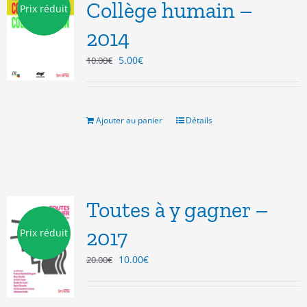
Collège humain –
Prix réduit
2014
Le
Le
5.00
€
10.00
€
prix
prix
initial
actuel
était :
est :
10.00€.
5.00€.
Ajouter au panier
Détails
Toutes à y gagner –
2017
Prix réduit
Le
Le
10.00
€
20.00
€
prix
prix
initial
actuel
était :
est :