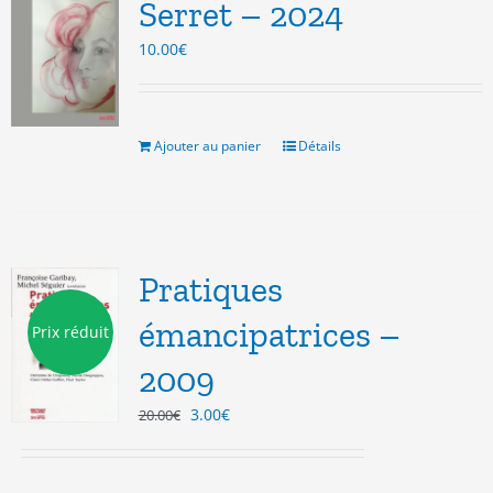
Serret – 2024
10.00
€
Ajouter au panier
Détails
Pratiques
émancipatrices –
Prix réduit
2009
Le
Le
3.00
€
20.00
€
prix
prix
initial
actuel
était :
est :