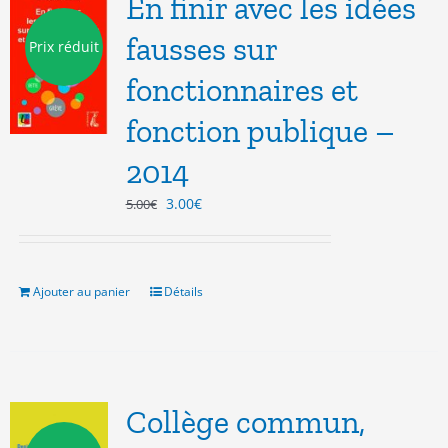
En finir avec les idées
fausses sur
Prix réduit
fonctionnaires et
fonction publique –
2014
Le
Le
3.00
€
5.00
€
prix
prix
initial
actuel
était :
est :
5.00€.
3.00€.
Ajouter au panier
Détails
Collège commun,