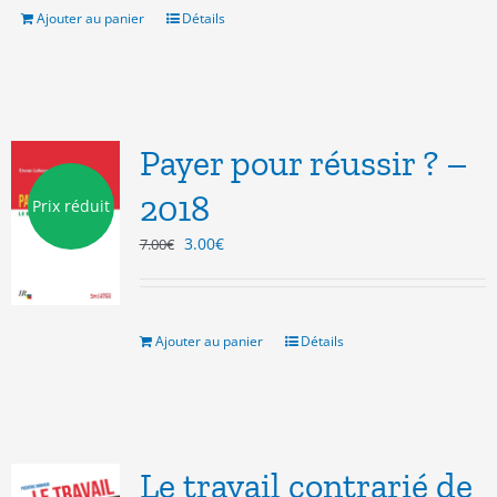
20.00€.
3.00€.
Ajouter au panier
Détails
Payer pour réussir ? –
2018
Prix réduit
Le
Le
3.00
€
7.00
€
prix
prix
initial
actuel
était :
est :
7.00€.
3.00€.
Ajouter au panier
Détails
Le travail contrarié de