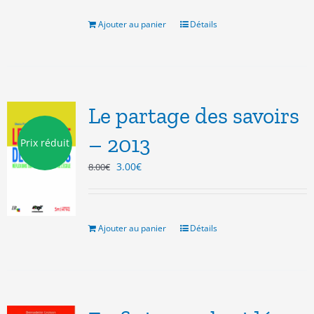
était :
est :
13.00€.
5.00€.
Ajouter au panier
Détails
Le partage des savoirs
– 2013
Prix réduit
Le
Le
3.00
€
8.00
€
prix
prix
initial
actuel
était :
est :
8.00€.
3.00€.
Ajouter au panier
Détails