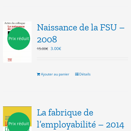
Naissance de la FSU –
2008
Prix réduit
Le
Le
3.00
€
15.00
€
prix
prix
initial
actuel
était :
est :
15.00€.
3.00€.
Ajouter au panier
Détails
La fabrique de
l’employabilité – 2014
Prix réduit