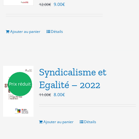
Le
Le
9.00
€
12.00
€
prix
prix
initial
actuel
était :
est :
12.00€.
9.00€.
Ajouter au panier
Détails
Syndicalisme et
Egalité – 2022
Prix réduit
Le
Le
8.00
€
11.00
€
prix
prix
initial
actuel
était :
est :
11.00€.
8.00€.
Ajouter au panier
Détails