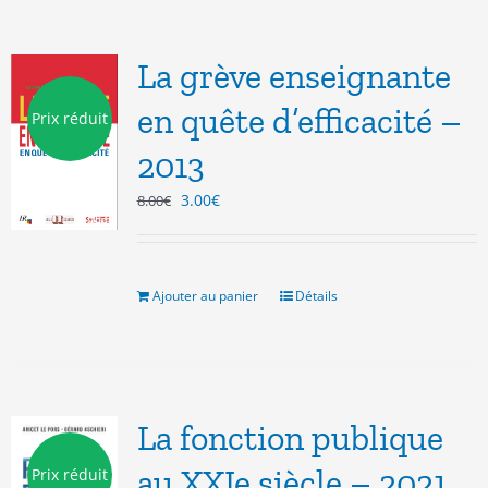
La grève enseignante
en quête d’efficacité –
Prix réduit
2013
Le
Le
3.00
€
8.00
€
prix
prix
initial
actuel
était :
est :
8.00€.
3.00€.
Ajouter au panier
Détails
La fonction publique
au XXIe siècle – 2021
Prix réduit