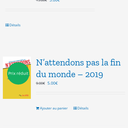
15.00
€
prix
prix
initial
actuel
était :
est :
15.00€.
5.00€.
Détails
N’attendons pas la fin
du monde – 2019
Prix réduit
Le
Le
5.00
€
9.00
€
prix
prix
initial
actuel
était :
est :
9.00€.
5.00€.
Ajouter au panier
Détails