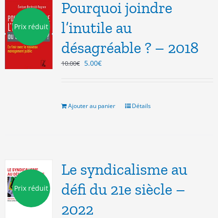
Pourquoi joindre
l’inutile au
Prix réduit
désagréable ? – 2018
Le
Le
5.00
€
10.00
€
prix
prix
initial
actuel
était :
est :
10.00€.
5.00€.
Ajouter au panier
Détails
Le syndicalisme au
défi du 21e siècle –
Prix réduit
2022