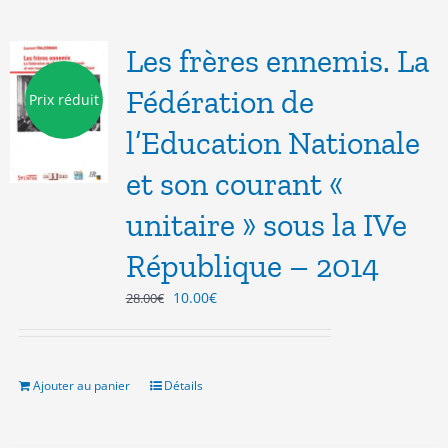
Les frères ennemis. La
Fédération de
Prix réduit
l’Education Nationale
et son courant «
unitaire » sous la IVe
République – 2014
Le
Le
10.00
€
28.00
€
prix
prix
initial
actuel
était :
est :
28.00€.
10.00€.
Ajouter au panier
Détails