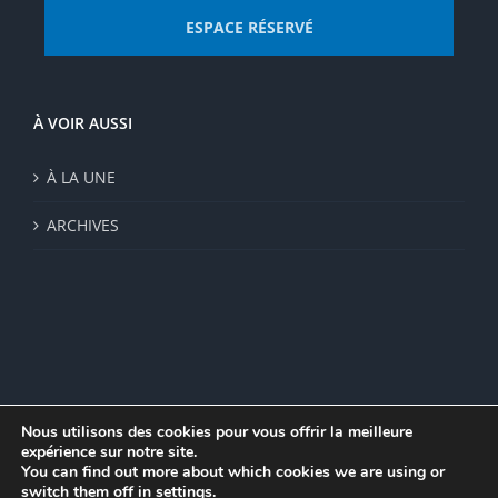
ESPACE RÉSERVÉ
À VOIR AUSSI
À LA UNE
ARCHIVES
Nous utilisons des cookies pour vous offrir la meilleure
expérience sur notre site.
© Institut de recherche de la FSU 2023 | Par
FSU
|
Plan du site
|
You can find out more about which cookies we are using or
Mentions légales
|
Politique de confidentialité
|
CGV
switch them off in
settings
.