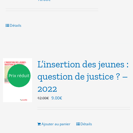
Détails
L’insertion des jeunes :
question de justice ? –
Prix réduit
2022
Le
Le
9.00
€
12.00
€
prix
prix
initial
actuel
était :
est :
12.00€.
9.00€.
Ajouter au panier
Détails