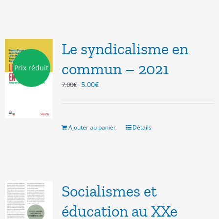
Le syndicalisme en
commun – 2021
Prix réduit
Le
Le
5.00
€
7.00
€
prix
prix
initial
actuel
était :
est :
7.00€.
5.00€.
Ajouter au panier
Détails
Socialismes et
éducation au XXe