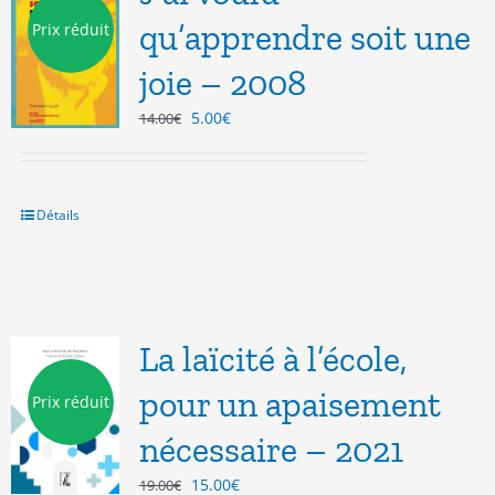
qu’apprendre soit une
Prix réduit
joie – 2008
Le
Le
5.00
€
14.00
€
prix
prix
initial
actuel
était :
est :
14.00€.
5.00€.
Détails
La laïcité à l’école,
pour un apaisement
Prix réduit
nécessaire – 2021
Le
Le
15.00
€
19.00
€