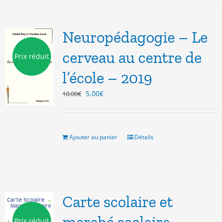
Neuropédagogie – Le
cerveau au centre de
Prix réduit
l’école – 2019
Le
Le
5.00
€
10.00
€
prix
prix
initial
actuel
était :
est :
10.00€.
5.00€.
Ajouter au panier
Détails
Carte scolaire et
Prix réduit