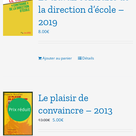
la direction d’école –
2019
8.00
€
Ajouter au panier
Détails
Le plaisir de
convaincre – 2013
Prix réduit
Le
Le
5.00
€
13.00
€
prix
prix
initial
actuel