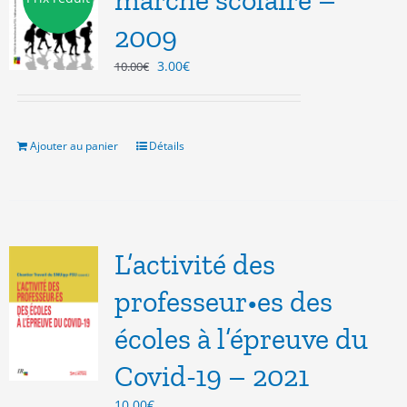
marché scolaire –
2009
Le
Le
3.00
€
10.00
€
prix
prix
initial
actuel
était :
est :
10.00€.
3.00€.
Ajouter au panier
Détails
L’activité des
professeur•es des
écoles à l’épreuve du
Covid-19 – 2021
10.00
€