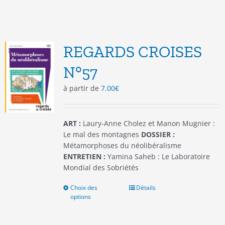
plusieurs
variations.
Les
options
REGARDS CROISES
peuvent
être
N°57
choisies
à partir de
7.00
€
sur
la
page
du
ART :
Laury-Anne Cholez et Manon Mugnier :
produit
Le mal des montagnes
DOSSIER :
Métamorphoses du néolibéralisme
ENTRETIEN :
Yamina Saheb : Le Laboratoire
Mondial des Sobriétés
Choix des
Ce
Détails
options
produit
a
plusieurs