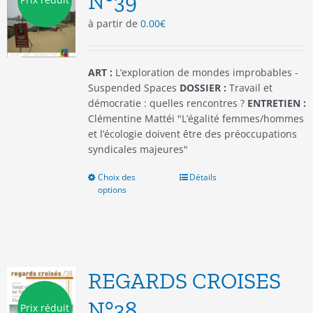
N°39
choisies
à partir de
0.00
€
sur
la
page
du
ART :
L’exploration de mondes improbables -
produit
Suspended Spaces
DOSSIER :
Travail et
démocratie : quelles rencontres ?
ENTRETIEN :
Clémentine Mattéi "L’égalité femmes/hommes
et l’écologie doivent être des préoccupations
syndicales majeures"
Choix des
Ce
Détails
options
produit
a
plusieurs
variations.
Les
options
REGARDS CROISES
peuvent
être
N°38
Prix réduit