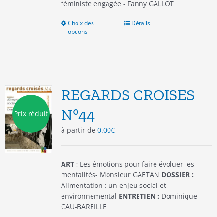
féministe engagée - Fanny GALLOT
Choix des
Ce
Détails
options
produit
a
plusieurs
variations.
Les
options
REGARDS CROISES
peuvent
être
N°44
Prix réduit
choisies
à partir de
0.00
€
sur
la
page
du
ART :
Les émotions pour faire évoluer les
produit
mentalités- Monsieur GAËTAN
DOSSIER :
Alimentation : un enjeu social et
environnemental
ENTRETIEN :
Dominique
CAU-BAREILLE