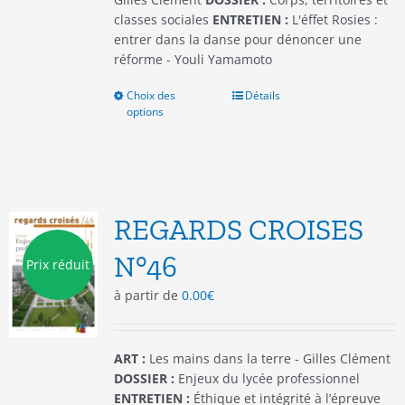
classes sociales
ENTRETIEN :
L'éffet Rosies :
entrer dans la danse pour dénoncer une
réforme - Youli Yamamoto
Choix des
Ce
Détails
options
produit
a
plusieurs
variations.
Les
options
REGARDS CROISES
peuvent
être
N°46
Prix réduit
choisies
à partir de
0.00
€
sur
la
page
du
ART :
Les mains dans la terre - Gilles Clément
produit
DOSSIER :
Enjeux du lycée professionnel
ENTRETIEN :
Éthique et intégrité à l’épreuve