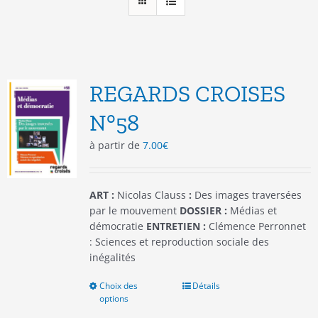
REGARDS CROISES
N°58
à partir de
7.00
€
ART :
Nicolas Clauss
:
Des images traversées
par le mouvement
DOSSIER :
Médias et
démocratie
ENTRETIEN :
Clémence Perronnet
: Sciences et reproduction sociale des
inégalités
Choix des
Ce
Détails
options
produit
a