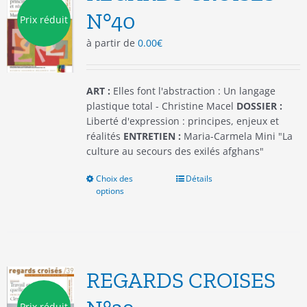
être
N°40
Prix réduit
choisies
à partir de
0.00
€
sur
la
page
du
ART :
Elles font l'abstraction : Un langage
produit
plastique total - Christine Macel
DOSSIER :
Liberté d'expression : principes, enjeux et
réalités
ENTRETIEN :
Maria-Carmela Mini "La
culture au secours des exilés afghans"
Choix des
Ce
Détails
options
produit
a
plusieurs
variations.
Les
options
REGARDS CROISES
peuvent
être
Prix réduit