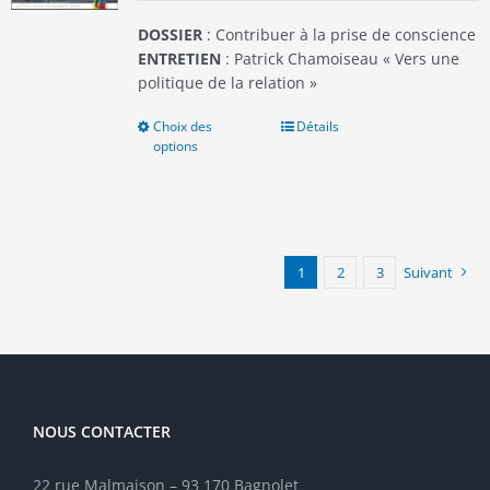
page
du
DOSSIER
: Contribuer à la prise de conscience
produit
ENTRETIEN
: Patrick Chamoiseau « Vers une
politique de la relation »
Choix des
Ce
Détails
options
produit
a
plusieurs
variations.
Les
options
1
2
3
Suivant
peuvent
être
choisies
sur
la
page
NOUS CONTACTER
du
produit
22 rue Malmaison – 93 170 Bagnolet