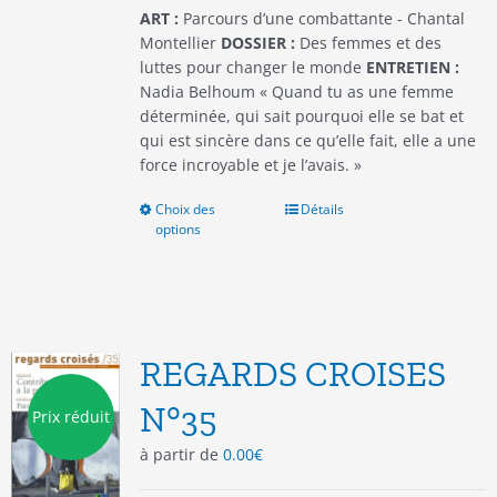
du
ART :
Parcours d’une combattante - Chantal
produit
Montellier
DOSSIER :
Des femmes et des
luttes pour changer le monde
ENTRETIEN :
Nadia Belhoum « Quand tu as une femme
déterminée, qui sait pourquoi elle se bat et
qui est sincère dans ce qu’elle fait, elle a une
force incroyable et je l’avais. »
Choix des
Ce
Détails
options
produit
a
plusieurs
variations.
Les
options
REGARDS CROISES
peuvent
être
N°35
Prix réduit
choisies
à partir de
0.00
€
sur
la