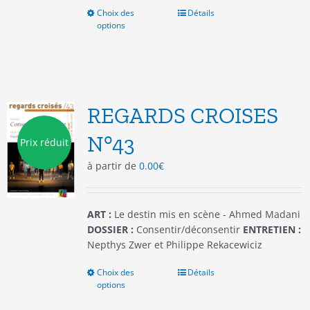
Choix des
Ce
Détails
options
produit
a
plusieurs
variations.
Les
options
REGARDS CROISES
peuvent
être
N°43
Prix réduit
choisies
à partir de
0.00
€
sur
la
page
du
ART :
Le destin mis en scène - Ahmed Madani
produit
DOSSIER :
Consentir/déconsentir
ENTRETIEN :
Nepthys Zwer et Philippe Rekacewiciz
Choix des
Ce
Détails
options
produit
a