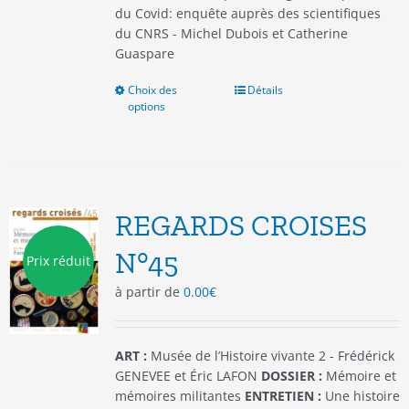
du Covid: enquête auprès des scientifiques
du CNRS - Michel Dubois et Catherine
Guaspare
Choix des
Ce
Détails
options
produit
a
plusieurs
variations.
Les
options
REGARDS CROISES
peuvent
être
N°45
Prix réduit
choisies
à partir de
0.00
€
sur
la
page
du
ART :
Musée de l’Histoire vivante 2 - Frédérick
produit
GENEVEE et Éric LAFON
DOSSIER :
Mémoire et
mémoires militantes
ENTRETIEN :
Une histoire