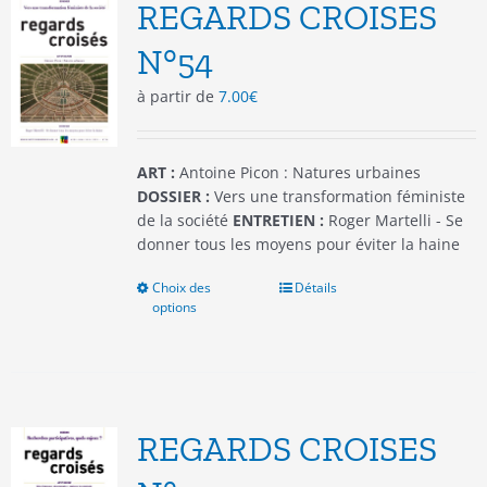
options
REGARDS CROISES
peuvent
être
N°54
choisies
à partir de
7.00
€
sur
la
page
du
ART :
Antoine Picon : Natures urbaines
produit
DOSSIER :
Vers une transformation féministe
de la société
ENTRETIEN :
Roger Martelli - Se
donner tous les moyens pour éviter la haine
Choix des
Ce
Détails
options
produit
a
plusieurs
variations.
Les
options
REGARDS CROISES
peuvent
être