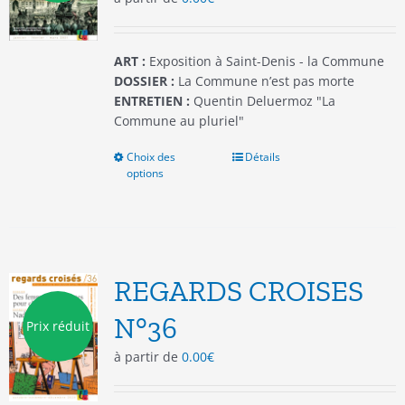
la
page
du
ART :
Exposition à Saint-Denis - la Commune
produit
DOSSIER :
La Commune n’est pas morte
ENTRETIEN :
Quentin Deluermoz "La
Commune au pluriel"
Choix des
Ce
Détails
options
produit
a
plusieurs
variations.
Les
options
REGARDS CROISES
peuvent
être
N°36
Prix réduit
choisies
à partir de
0.00
€
sur
la
page