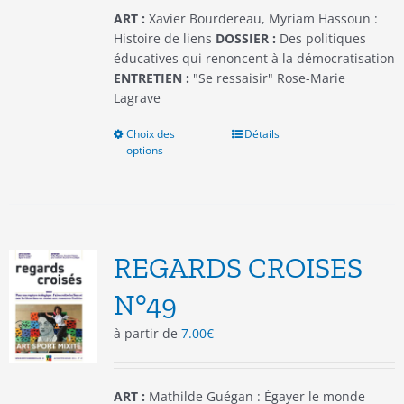
du
ART :
Xavier Bourdereau, Myriam Hassoun :
produit
Histoire de liens
DOSSIER :
Des politiques
éducatives qui renoncent à la démocratisation
ENTRETIEN :
"Se ressaisir" Rose-Marie
Lagrave
Choix des
Ce
Détails
options
produit
a
plusieurs
variations.
Les
options
REGARDS CROISES
peuvent
être
N°49
choisies
à partir de
7.00
€
sur
la
page
du
ART :
Mathilde Guégan : Égayer le monde