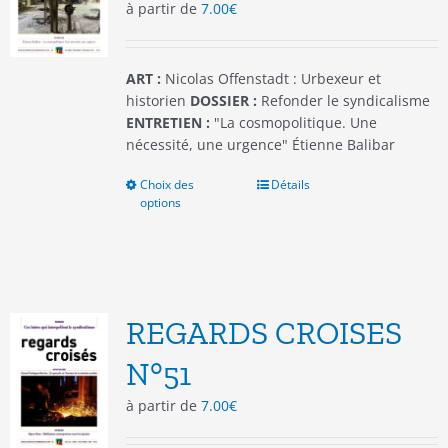
à partir de
7.00
€
sur
la
page
du
ART :
Nicolas Offenstadt : Urbexeur et
produit
historien
DOSSIER :
Refonder le syndicalisme
ENTRETIEN :
"La cosmopolitique. Une
nécessité, une urgence" Étienne Balibar
Choix des
Ce
Détails
options
produit
a
plusieurs
variations.
Les
options
REGARDS CROISES
peuvent
être
N°51
choisies
à partir de
7.00
€
sur
la