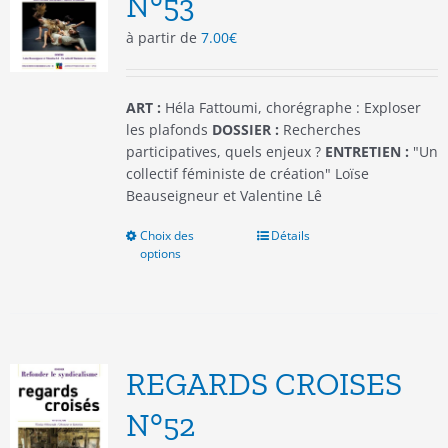
N°53
choisies
à partir de
7.00
€
sur
la
page
du
ART :
Héla Fattoumi, chorégraphe : Exploser
produit
les plafonds
DOSSIER :
Recherches
participatives, quels enjeux ?
ENTRETIEN :
"Un
collectif féministe de création" Loïse
Beauseigneur et Valentine Lê
Choix des
Ce
Détails
options
produit
a
plusieurs
variations.
Les
options
REGARDS CROISES
peuvent
être
N°52
choisies