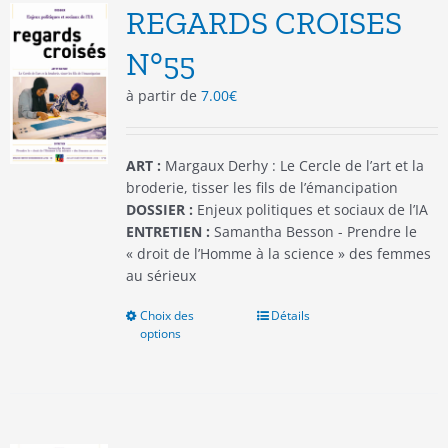
options
REGARDS CROISES
peuvent
être
N°55
choisies
à partir de
7.00
€
sur
la
page
du
ART :
Margaux Derhy : Le Cercle de l’art et la
produit
broderie, tisser les fils de l’émancipation
DOSSIER :
Enjeux politiques et sociaux de l’IA
ENTRETIEN :
Samantha Besson - Prendre le
« droit de l’Homme à la science » des femmes
au sérieux
Choix des
Ce
Détails
options
produit
a
plusieurs
variations.
Les