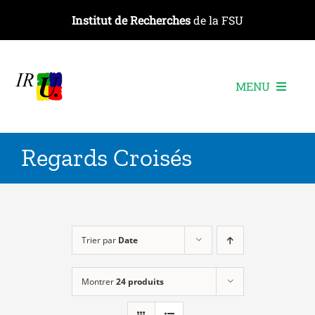
Passer
Institut de Recherches
de la FSU
au
contenu
MENU
L’institut
Regards Croisés
Les recherches
Les publications
Les événements
Trier par
Date
Montrer
24 produits