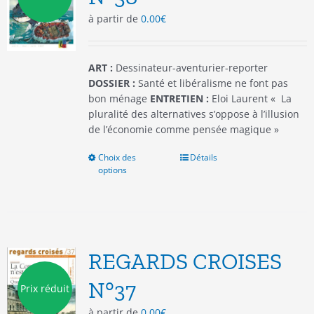
choisies
à partir de
0.00
€
sur
la
page
du
ART :
Dessinateur-aventurier-reporter
produit
DOSSIER :
Santé et libéralisme ne font pas
bon ménage
ENTRETIEN :
Eloi Laurent « La
pluralité des alternatives s’oppose à l’illusion
de l’économie comme pensée magique »
Choix des
Ce
Détails
options
produit
a
plusieurs
variations.
Les
options
REGARDS CROISES
peuvent
être
N°37
Prix réduit
choisies
à partir de
0.00
€
sur