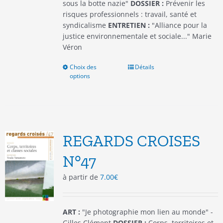
produit
sous la botte nazie"
DOSSIER :
Prévenir les
risques professionnels : travail, santé et
syndicalisme
ENTRETIEN :
"Alliance pour la
justice environnementale et sociale..." Marie
Véron
Choix des
Ce
Détails
options
produit
a
plusieurs
variations.
Les
options
REGARDS CROISES
peuvent
être
N°47
choisies
à partir de
7.00
€
sur
la
page
du
ART :
"Je photographie mon lien au monde" -
produit
Gilles Clément
DOSSIER :
Corps, territoires et