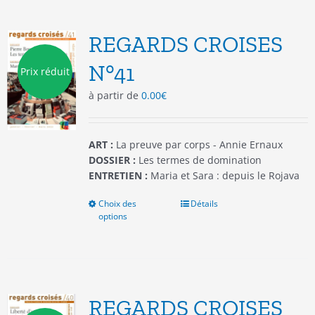
variations.
Les
options
REGARDS CROISES
peuvent
être
N°41
Prix réduit
choisies
à partir de
0.00
€
sur
la
page
du
ART :
La preuve par corps - Annie Ernaux
produit
DOSSIER :
Les termes de domination
ENTRETIEN :
Maria et Sara : depuis le Rojava
Choix des
Ce
Détails
options
produit
a
plusieurs
variations.
Les
options
REGARDS CROISES
peuvent