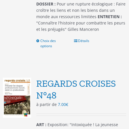
produit
DOSSIER :
Pour une rupture écologique : Faire
croître les liens et non les biens dans un
monde aux ressources limitées
ENTRETIEN :
"Connaître l'histoire pour combattre les peurs
et les préjugés" Gilles Manceron
Choix des
Ce
Détails
options
produit
a
plusieurs
variations.
Les
options
REGARDS CROISES
peuvent
être
N°48
choisies
à partir de
7.00
€
sur
la
page
du
ART :
Exposition: "Intoxiquée ! La jeunesse