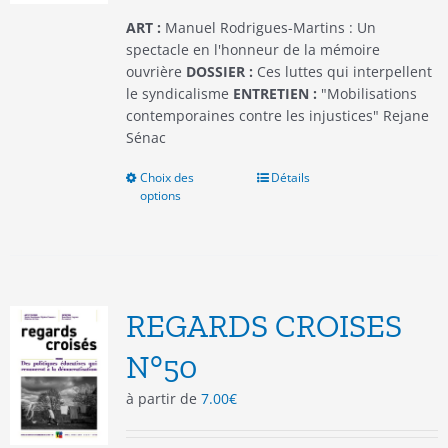
page
du
ART :
Manuel Rodrigues-Martins : Un
produit
spectacle en l'honneur de la mémoire
ouvrière
DOSSIER :
Ces luttes qui interpellent
le syndicalisme
ENTRETIEN :
"Mobilisations
contemporaines contre les injustices" Rejane
Sénac
Choix des
Ce
Détails
options
produit
a
plusieurs
variations.
Les
options
REGARDS CROISES
peuvent
être
N°50
choisies
à partir de
7.00
€
sur
la
page