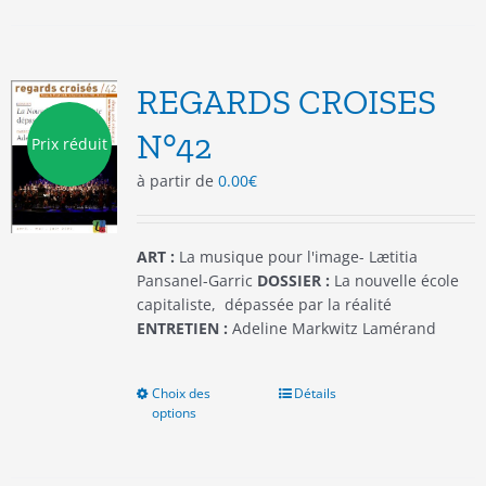
plusieurs
variations.
Les
options
REGARDS CROISES
peuvent
être
N°42
Prix réduit
choisies
à partir de
0.00
€
sur
la
page
du
ART :
La musique pour l'image- Lætitia
produit
Pansanel-Garric
DOSSIER :
La nouvelle école
capitaliste, dépassée par la réalité
ENTRETIEN :
Adeline Markwitz Lamérand
Choix des
Ce
Détails
options
produit
a
plusieurs