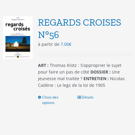
variations.
Les
options
REGARDS CROISES
peuvent
être
N°56
choisies
à partir de
7.00
€
sur
la
page
du
ART :
Thomas Klotz : S’approprier le sujet
produit
pour faire un pas de côté
DOSSIER :
Une
jeunesse mal traitée ?
ENTRETIEN :
Nicolas
Cadène : Le legs de la loi de 1905
Choix des
Ce
Détails
options
produit
a
plusieurs
variations.
Les