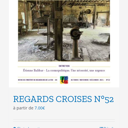
REGARDS CROISES N°52
à partir de
7.00
€