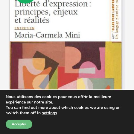
peuvent
être
choisies
sur
la
page
du
produit
Nous utilisons des cookies pour vous offrir la meilleure
expérience sur notre site.
You can find out more about which cookies we are using or
switch them off in
settings
.
Accepter