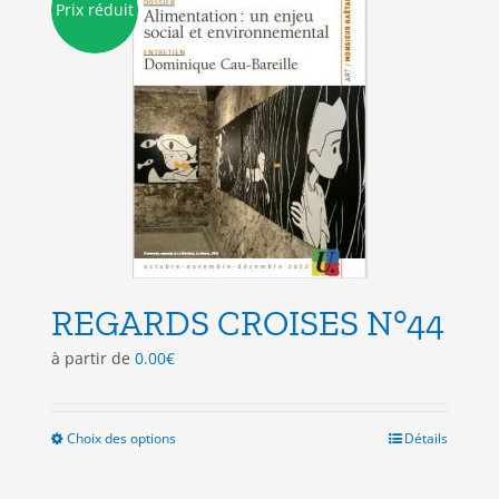
Prix réduit
options
peuvent
être
choisies
sur
la
page
du
produit
REGARDS CROISES N°44
à partir de
0.00
€
Choix des options
Ce
Détails
produit
a