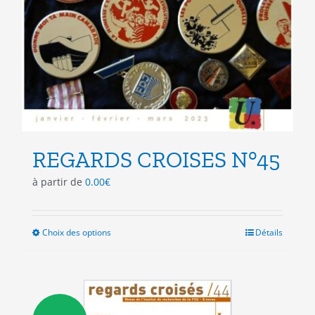
REGARDS CROISES N°45
à partir de
0.00
€
Choix des options
Ce
Détails
produit
a
plusieurs
variations.
Les