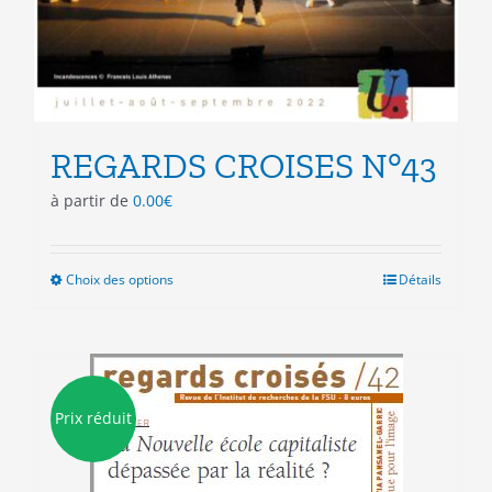
REGARDS CROISES N°43
à partir de
0.00
€
Choix des options
Ce
Détails
produit
a
plusieurs
variations.
Les
Prix réduit
options
peuvent
être