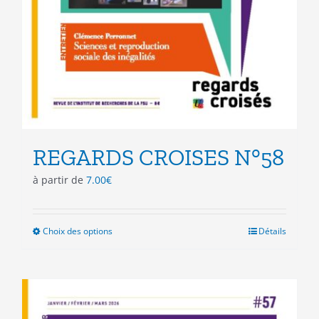
REGARDS CROISES N°58
à partir de
7.00
€
Choix des options
Ce
Détails
produit
a
plusieurs
variations.
Les