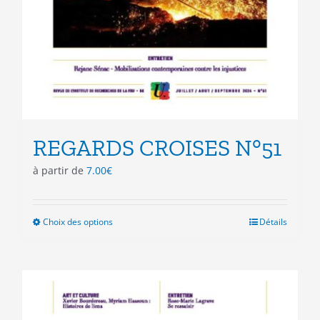
REGARDS CROISES N°51
à partir de
7.00
€
Choix des options
Ce
Détails
produit
a
plusieurs
variations.
Les
options