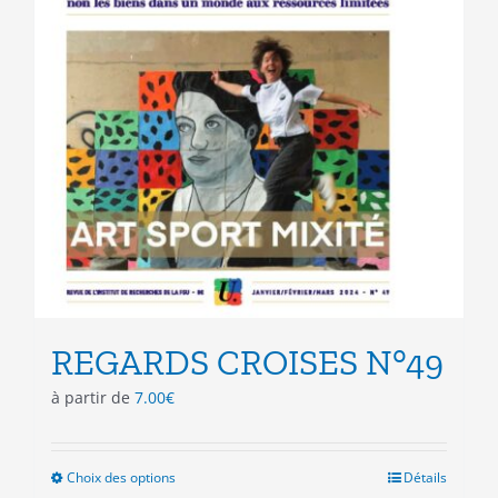
du
produit
REGARDS CROISES N°49
à partir de
7.00
€
Choix des options
Ce
Détails