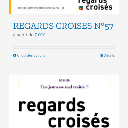
REGARDS CROISES N°57
à partir de
7.00
€
Choix des options
Ce
Détails
produit
a
plusieurs
variations.
Les
options
peuvent
être
choisies
sur
la