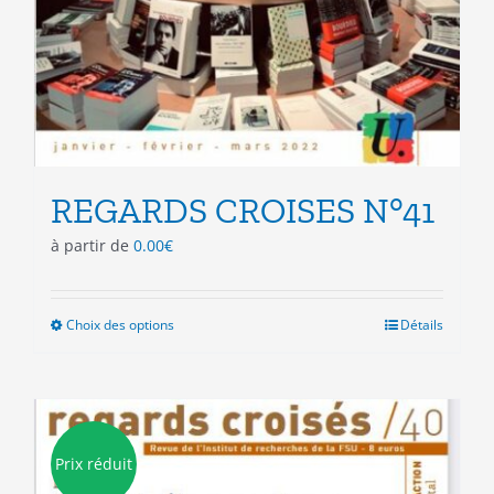
REGARDS CROISES N°41
à partir de
0.00
€
Choix des options
Ce
Détails
produit
a
plusieurs
variations.
Les
Prix réduit
options