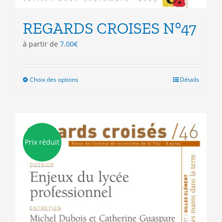
REGARDS CROISES N°47
à partir de
7.00
€
Choix des options
Ce
Détails
produit
a
plusieurs
variations.
Les
Prix réduit
options
peuvent
être
choisies
sur
la
page
du