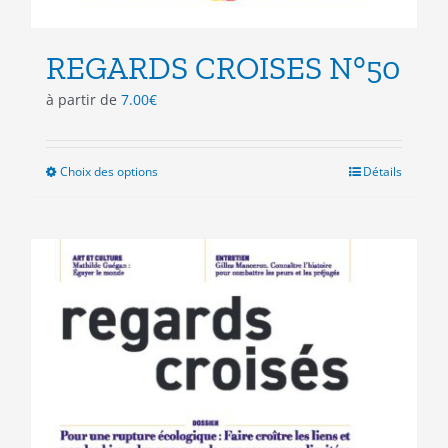
REGARDS CROISES N°50
à partir de
7.00
€
Choix des options
Ce
Détails
produit
a
plusieurs
variations.
Les
options
peuvent
être
choisies
sur
la
page