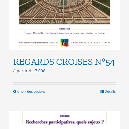
REGARDS CROISES N°54
à partir de
7.00
€
Choix des options
Ce
Détails
produit
a
plusieurs
variations.
Les