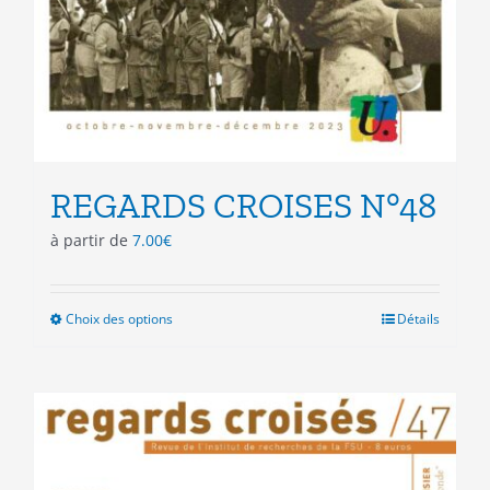
REGARDS CROISES N°48
à partir de
7.00
€
Choix des options
Ce
Détails
produit
a
plusieurs
variations.
Les
options
peuvent