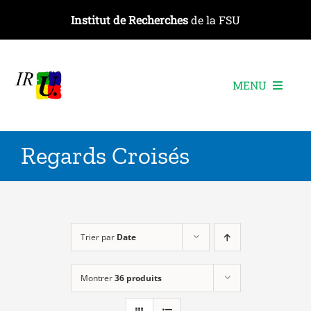
Passer
Institut de Recherches
de la FSU
au
contenu
MENU
L’institut
Regards Croisés
Les recherches
Les publications
Les événements
Trier par
Date
Montrer
36 produits