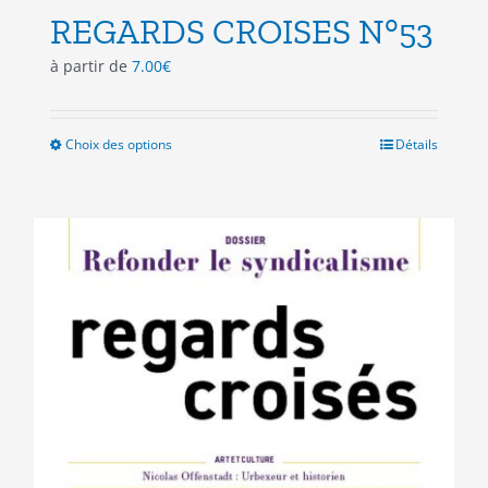
REGARDS CROISES N°53
à partir de
7.00
€
Choix des options
Ce
Détails
produit
a
plusieurs
variations.
Les
options
peuvent
être
choisies
sur
la
page
du
produit