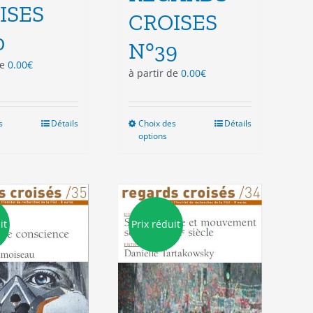
ISES
CROISES
0
N°39
de
0.00
€
à partir de
0.00
€
s
Ce
Détails
Choix des
Ce
Détails
options
produit
produit
a
a
plusieurs
plusieurs
variations.
variations.
Les
Les
options
options
it
Prix réduit
peuvent
peuvent
être
être
choisies
choisies
sur
sur
la
la
page
page