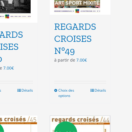
produit
produit
REGARDS
ARDS
CROISES
ISES
N°49
0
à partir de
7.00
€
de
7.00
€
s
Ce
Détails
Choix des
Ce
Détails
options
produit
produit
a
a
plusieurs
plusieurs
variations.
variations.
Les
Les
options
options