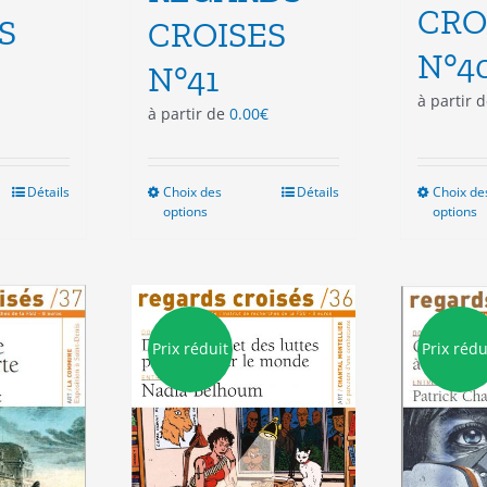
CRO
S
CROISES
N°4
N°41
à partir 
à partir de
0.00
€
Détails
Choix des
Ce
Détails
Choix de
options
options
duit
produit
a
sieurs
plusieurs
ations.
variations.
Les
ions
options
Prix réduit
Prix rédu
vent
peuvent
e
être
isies
choisies
sur
la
e
page