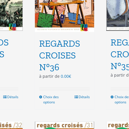
du
duit
produit
REG
DS
REGARDS
CRO
S
CROISES
N°3
N°36
à partir 
à partir de
0.00
€
Détails
Choix des
Ce
Détails
Choix de
options
options
duit
produit
a
sieurs
plusieurs
ations.
variations.
Les