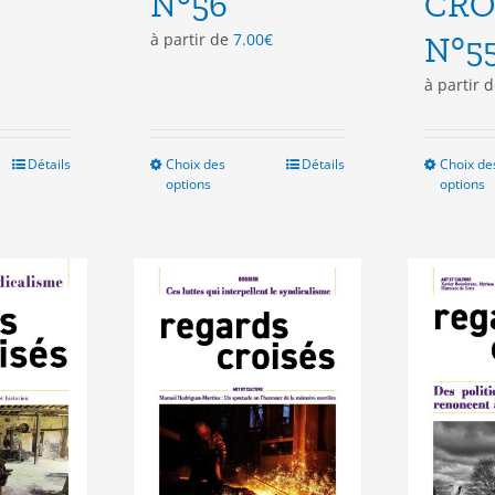
N°56
CRO
à partir de
7.00
€
N°5
à partir 
Détails
Choix des
Ce
Détails
Choix de
options
options
duit
produit
a
sieurs
plusieurs
ations.
variations.
Les
ions
options
vent
peuvent
e
être
isies
choisies
sur
la
e
page
du