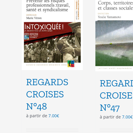
peuvent
peu
être
êtr
choisies
cho
sur
sur
la
la
page
pag
du
du
produit
pro
REGARDS
REGAR
CROISES
CROISE
N°48
N°47
à partir de
7.00
€
à partir de
7.00
€