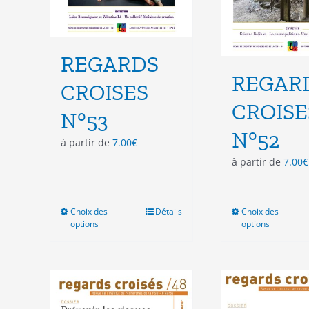
produit
pro
REGARDS
REGAR
CROISES
CROISE
N°53
N°52
à partir de
7.00
€
à partir de
7.00
€
Choix des
Ce
Détails
Choix des
Ce
options
options
produit
pro
a
a
plusieurs
plu
variations.
vari
Les
Les
options
opt