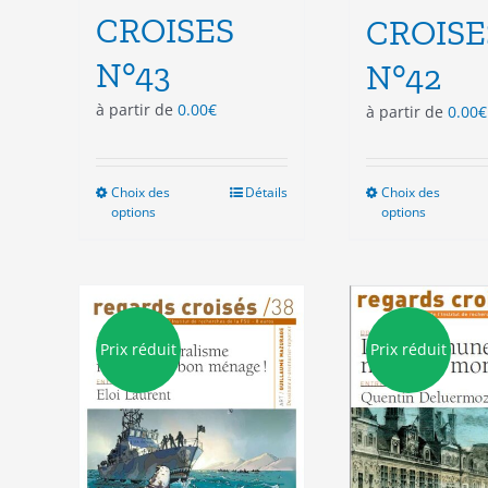
CROISES
CROISE
N°43
N°42
à partir de
0.00
€
à partir de
0.00
€
Choix des
Ce
Détails
Choix des
Ce
options
options
produit
pro
a
a
plusieurs
plu
variations.
vari
Les
Les
options
opt
Prix réduit
Prix réduit
peuvent
peu
être
êtr
choisies
cho
sur
sur
la
la
page
pag