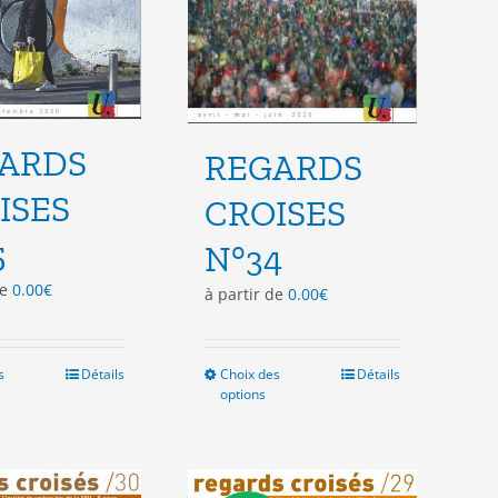
du
du
produit
produit
ARDS
REGARDS
ISES
CROISES
5
N°34
de
0.00
€
à partir de
0.00
€
s
Ce
Détails
Choix des
Ce
Détails
options
produit
produit
a
a
plusieurs
plusieurs
variations.
variations.
Les
Les