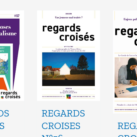
DS
REGARDS
S
CROISES
REG