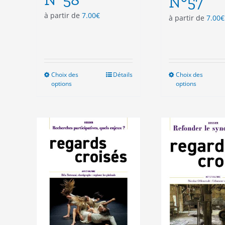
N°57
à partir de
7.00
€
à partir de
7.00
€
Choix des
Ce
Détails
Choix des
Ce
options
options
produit
pro
a
a
plusieurs
plu
variations.
vari
Les
Les
options
opt
peuvent
peu
être
êtr
choisies
cho
sur
sur
la
la
page
pag
du
du