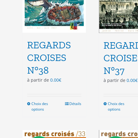
du
du
produit
pro
REGARDS
REGAR
CROISES
CROISE
N°38
N°37
à partir de
0.00
€
à partir de
0.00
€
Choix des
Ce
Détails
Choix des
Ce
options
options
produit
pro
a
a
plusieurs
plu
variations.
vari
Les
Les