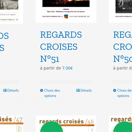
duit
produit
REGARDS
REG
DS
CROISES
CRO
S
N°51
N°5
à partir de
7.00
€
à partir 
Détails
Choix des
Ce
Détails
Choix de
options
options
duit
produit
a
sieurs
plusieurs
ations.
variations.
Les
ions
options