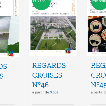
Prix réduit
Prix rédu
vent
peuvent
e
être
isies
choisies
sur
la
e
page
du
duit
produit
REGARDS
REG
DS
CROISES
CRO
S
N°46
N°4
à partir de
0.00
€
à partir 