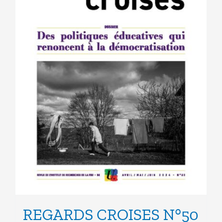
sur
la
page
du
produit
REGARDS CROISES N°50