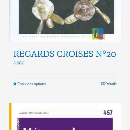
REGARDS CROISES N°20
8.00
€
Choix des options
Ce
Détails
produit
a
plusieurs
variations.
Les
options
peuvent