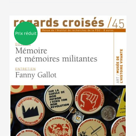
produit
a
plusieurs
variations.
Les
Prix réduit
options
peuvent
être
choisies
sur
la
page
du
produit