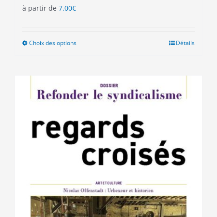
à partir de
7.00
€
Choix des options
Ce
Détails
produit
a
plusieurs
variations.
Les
options
peuvent
être
choisies
sur
la
page
du
produit