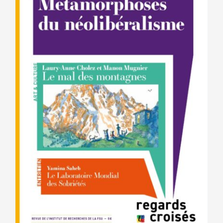
être
choisies
sur
la
page
du
produit