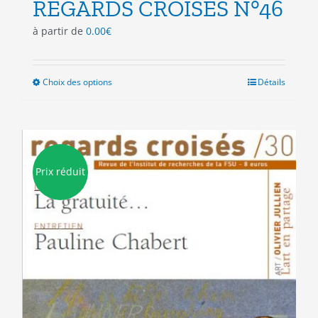
REGARDS CROISES N°46
à partir de
0.00
€
Choix des options
Ce
Détails
produit
a
plusieurs
variations.
Les
Prix réduit
options
peuvent
être
choisies
sur
la
page
du
produit