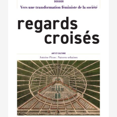
variations.
Les
options
peuvent
être
choisies
sur
la
page
du
produit