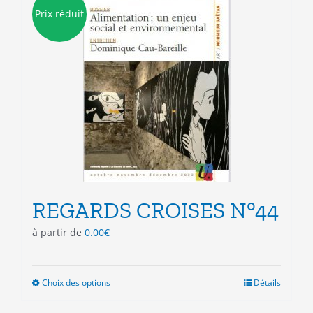
Les
Prix réduit
options
peuvent
être
choisies
sur
la
page
du
produit
REGARDS CROISES N°44
à partir de
0.00
€
Choix des options
Ce
Détails
produit