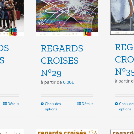
e
page
du
duit
produit
REG
DS
REGARDS
CRO
S
CROISES
N°3
N°29
à partir 
à partir de
0.00
€
Détails
Choix des
Ce
Détails
Choix de
options
options
duit
produit
a
sieurs
plusieurs
ations.
variations.