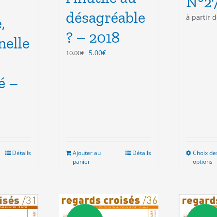
N°2
désagréable
à partir 
,
? – 2018
nelle
Le
Le
5.00
€
10.00
€
prix
prix
initial
actuel
é –
était :
est :
10.00€.
5.00€.
Détails
Ajouter au
Détails
Choix de
panier
options