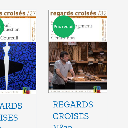
it
Prix réduit
REGARDS
ARDS
CROISES
ISES
N°32