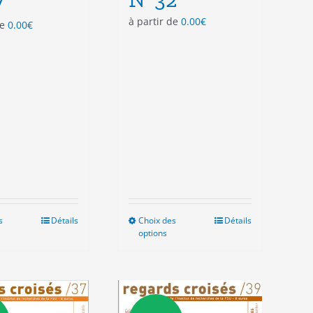
7
à partir de
0.00
€
de
0.00
€
s
Ce
Détails
Choix des
Ce
Détails
options
produit
produit
a
a
plusieurs
plusieurs
variations.
variations.
Les
Les