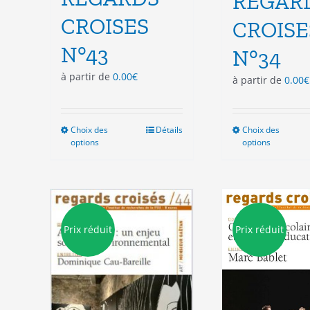
REGAR
CROISES
CROISE
N°43
N°34
à partir de
0.00
€
à partir de
0.00
€
Choix des
Ce
Détails
Choix des
Ce
options
options
produit
pro
a
a
plusieurs
plu
variations.
vari
Les
Les
options
opt
Prix réduit
Prix réduit
peuvent
peu
être
êtr
choisies
cho
sur
sur
la
la