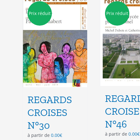
Les
Les
options
opt
Prix réduit
Prix réduit
peuvent
peu
être
êtr
choisies
cho
sur
sur
la
la
page
pag
du
du
produit
pro
REGAR
REGARDS
CROISE
CROISES
N°46
N°30
à partir de
0.00
€
à partir de
0.00
€