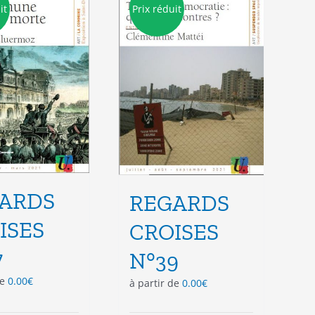
options
options
it
Prix réduit
peuvent
peuvent
être
être
choisies
choisies
sur
sur
la
la
page
page
du
du
produit
produit
ARDS
REGARDS
ISES
CROISES
7
N°39
de
0.00
€
à partir de
0.00
€