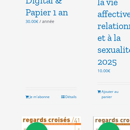
Digital &
la vie
Papier 1 an
affective
30.00
€
/ année
relation
et à la
sexualit
2025
10.00
€
Ajouter au
Je m'abonne
Détails
panier