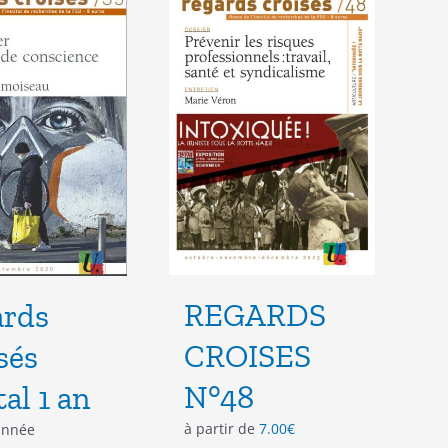
Les
Les
options
options
peuvent
peuvent
être
être
choisies
choisies
sur
sur
la
la
page
page
du
du
produit
produit
REGARDS
ards
CROISES
sés
N°48
tal 1 an
à partir de
7.00
€
année