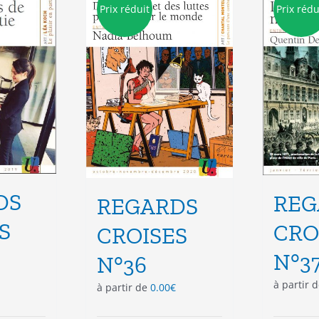
Prix réduit
Prix rédu
DS
REG
REGARDS
S
CRO
CROISES
N°3
N°36
à partir 
à partir de
0.00
€