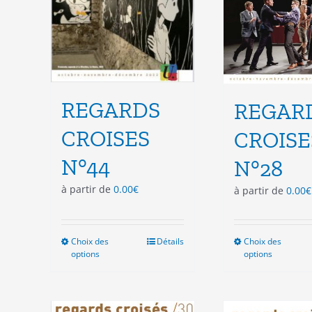
page
pag
du
du
produit
pro
REGARDS
REGAR
CROISES
CROISE
N°44
N°28
à partir de
0.00
€
à partir de
0.00
€
Choix des
Ce
Détails
Choix des
Ce
options
options
produit
pro
a
a
plusieurs
plu
variations.
vari