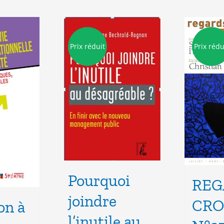
Prix réduit
Prix rédu
Pourquoi
REG
joindre
CRO
on à
l’inutile au