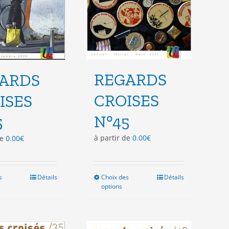
page
page
du
du
produit
produit
REGARDS
ARDS
CROISES
ISES
N°45
5
à partir de
0.00
€
de
0.00
€
s
Ce
Détails
Choix des
Ce
Détails
options
produit
produit
a
a
plusieurs
plusieurs
variations.
variations.