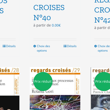
DS
CROISES
CRO
S
N°40
N°4
à partir de
0.00
€
à partir 
Détails
Choix des
Ce
Détails
Choix de
options
options
duit
produit
a
sieurs
plusieurs
ations.
variations.
Les
ions
options
Prix réduit
Prix rédu
vent
peuvent
e
être
isies
choisies
sur
la