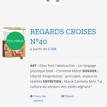
REGARDS CROISES
N°40
Prix réduit
à partir de
0.00
€
ART :
Elles font l'abstraction : Un langage
plastique total - Christine Macel
DOSSIER :
Liberté d'expression : principes, enjeux et
réalités
ENTRETIEN :
Maria-Carmela Mini "La
culture au secours des exilés afghans"
Choix des
Ce
Détails
options
produit
a