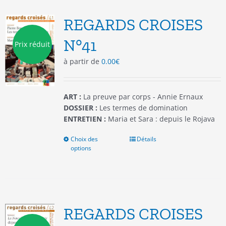
Les
options
REGARDS CROISES
peuvent
être
N°41
Prix réduit
choisies
à partir de
0.00
€
sur
la
page
du
ART :
La preuve par corps - Annie Ernaux
produit
DOSSIER :
Les termes de domination
ENTRETIEN :
Maria et Sara : depuis le Rojava
Choix des
Ce
Détails
options
produit
a
plusieurs
variations.
Les
options
REGARDS CROISES
peuvent