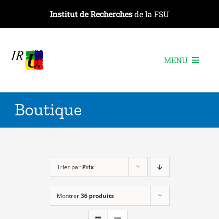
Passer
Institut de Recherches
de la FSU
au
contenu
MENU
L’institut
Boutique
Les recherches
Les publications
Les événements
Trier par
Prix
Montrer
36 produits