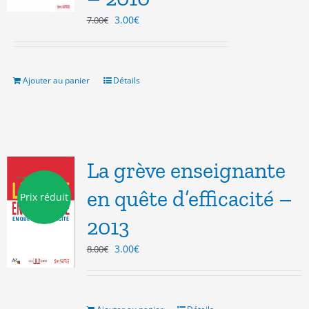
Le
Le
3.00
€
7.00
€
prix
prix
initial
actuel
était :
est :
7.00€.
3.00€.
Ajouter au panier
Détails
La grève enseignante
en quête d’efficacité –
Prix réduit
2013
Le
Le
3.00
€
8.00
€
prix
prix
initial
actuel
était :
est :
8.00€.
3.00€.