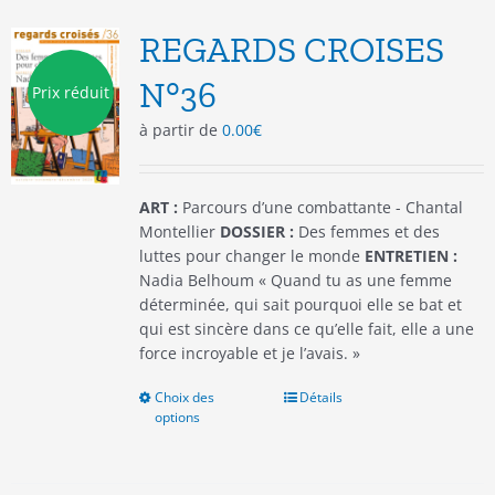
Les
options
REGARDS CROISES
peuvent
être
N°36
Prix réduit
choisies
à partir de
0.00
€
sur
la
page
du
ART :
Parcours d’une combattante - Chantal
produit
Montellier
DOSSIER :
Des femmes et des
luttes pour changer le monde
ENTRETIEN :
Nadia Belhoum « Quand tu as une femme
déterminée, qui sait pourquoi elle se bat et
qui est sincère dans ce qu’elle fait, elle a une
force incroyable et je l’avais. »
Choix des
Ce
Détails
options
produit
a
plusieurs