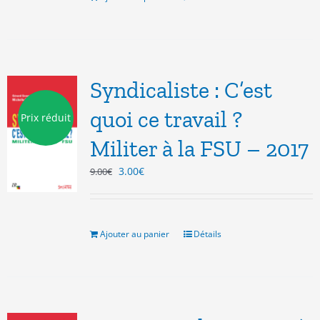
Syndicaliste : C’est
quoi ce travail ?
Prix réduit
Militer à la FSU – 2017
Le
Le
3.00
€
9.00
€
prix
prix
initial
actuel
était :
est :
9.00€.
3.00€.
Ajouter au panier
Détails