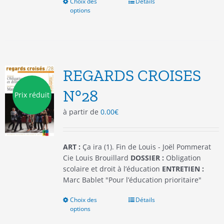
Choix des
Ce
Détails
options
produit
a
plusieurs
variations.
Les
options
REGARDS CROISES
peuvent
être
N°28
Prix réduit
choisies
à partir de
0.00
€
sur
la
page
du
ART :
Ça ira (1). Fin de Louis - Joël Pommerat
produit
Cie Louis Brouillard
DOSSIER :
Obligation
scolaire et droit à l’éducation
ENTRETIEN :
Marc Bablet "Pour l’éducation prioritaire"
Choix des
Ce
Détails
options
produit
a