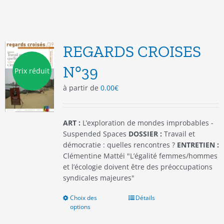
plusieurs
variations.
Les
options
REGARDS CROISES
peuvent
être
N°39
Prix réduit
choisies
à partir de
0.00
€
sur
la
page
du
ART :
L’exploration de mondes improbables -
produit
Suspended Spaces
DOSSIER :
Travail et
démocratie : quelles rencontres ?
ENTRETIEN :
Clémentine Mattéi "L’égalité femmes/hommes
et l’écologie doivent être des préoccupations
syndicales majeures"
Choix des
Ce
Détails
options
produit
a