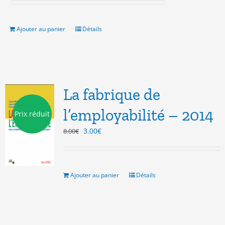
initial
actuel
était :
est :
5.00€.
3.00€.
Ajouter au panier
Détails
La fabrique de
l’employabilité – 2014
Prix réduit
Le
Le
3.00
€
8.00
€
prix
prix
initial
actuel
était :
est :
8.00€.
3.00€.
Ajouter au panier
Détails