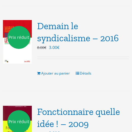
Demain le
syndicalisme – 2016
Prix réduit
Le
Le
3.00
€
8.00
€
prix
prix
initial
actuel
était :
est :
8.00€.
3.00€.
Ajouter au panier
Détails
Fonctionnaire quelle
idée ! – 2009
Prix réduit