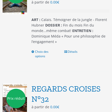
à partir de
0.00
€
sur
la
page
du
ART :
Calais. Témoigner de la jungle - Florent
produit
Hubner
DOSSIER :
Fin du mois Fin du
monde...même combat!
ENTRETIEN :
Dominique Méda « Pour une philosophie de
l’engagement »
Choix des
Ce
Détails
options
produit
a
plusieurs
variations.
Les
options
REGARDS CROISES
peuvent
être
N°32
Prix réduit
choisies
à partir de
0.00
€
sur