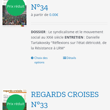
être
N°34
Prix réduit
choisies
à partir de
0.00
€
sur
la
page
du
DOSSIER
: Le syndicalisme et le mouvement
produit
social au XXIè siècle
ENTRETIEN
: Danielle
Tartakovsky "Réflexions sur l'état détricoté, de
la Résistance à LRM"
Choix des
Ce
Détails
options
produit
a
plusieurs
variations.
Les
options
REGARDS CROISES
peuvent
être
N°33
Prix réduit
choisies