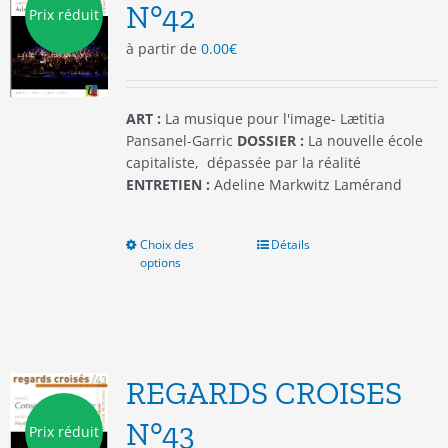
être
N°42
Prix réduit
choisies
à partir de
0.00
€
sur
la
page
du
ART :
La musique pour l'image- Lætitia
produit
Pansanel-Garric
DOSSIER :
La nouvelle école
capitaliste, dépassée par la réalité
ENTRETIEN :
Adeline Markwitz Lamérand
Choix des
Ce
Détails
options
produit
a
plusieurs
variations.
Les
options
REGARDS CROISES
peuvent
être
N°43
Prix réduit
choisies