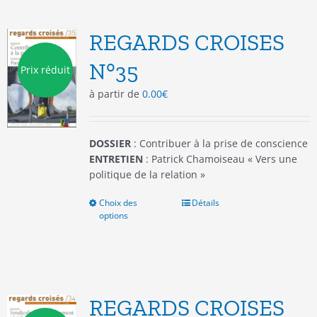
variations.
Les
options
REGARDS CROISES
peuvent
être
N°35
Prix réduit
choisies
à partir de
0.00
€
sur
la
page
du
DOSSIER
: Contribuer à la prise de conscience
produit
ENTRETIEN
: Patrick Chamoiseau « Vers une
politique de la relation »
Choix des
Ce
Détails
options
produit
a
plusieurs
variations.
Les
options
REGARDS CROISES
peuvent