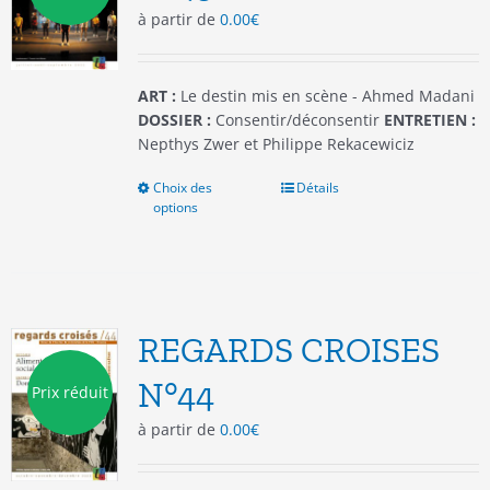
à partir de
0.00
€
sur
la
page
du
ART :
Le destin mis en scène - Ahmed Madani
produit
DOSSIER :
Consentir/déconsentir
ENTRETIEN :
Nepthys Zwer et Philippe Rekacewiciz
Choix des
Ce
Détails
options
produit
a
plusieurs
variations.
Les
options
REGARDS CROISES
peuvent
être
N°44
Prix réduit
choisies
à partir de
0.00
€
sur
la
page