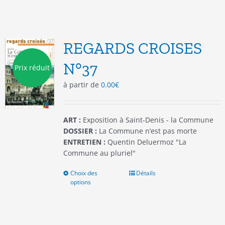
plusieurs
variations.
Les
options
REGARDS CROISES
peuvent
être
N°37
Prix réduit
choisies
à partir de
0.00
€
sur
la
page
du
ART :
Exposition à Saint-Denis - la Commune
produit
DOSSIER :
La Commune n’est pas morte
ENTRETIEN :
Quentin Deluermoz "La
Commune au pluriel"
Choix des
Ce
Détails
options
produit
a
plusieurs
variations.