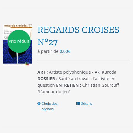
plusieurs
variations.
Les
options
REGARDS CROISES
peuvent
être
N°27
Prix réduit
choisies
à partir de
0.00
€
sur
la
page
du
ART :
Artiste polyphonique - Aki Kuroda
produit
DOSSIER :
Santé au travail : l’activité en
question
ENTRETIEN :
Christian Gourcuff
"L’amour du jeu"
Choix des
Ce
Détails
options
produit
a
plusieurs
variations.