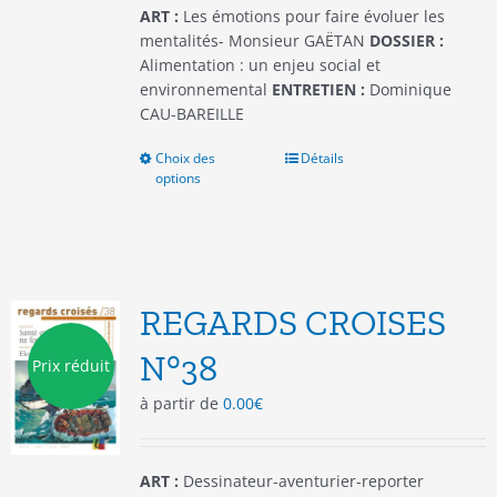
du
ART :
Les émotions pour faire évoluer les
produit
mentalités- Monsieur GAËTAN
DOSSIER :
Alimentation : un enjeu social et
environnemental
ENTRETIEN :
Dominique
CAU-BAREILLE
Choix des
Ce
Détails
options
produit
a
plusieurs
variations.
Les
options
REGARDS CROISES
peuvent
être
N°38
Prix réduit
choisies
à partir de
0.00
€
sur
la
page
du
ART :
Dessinateur-aventurier-reporter