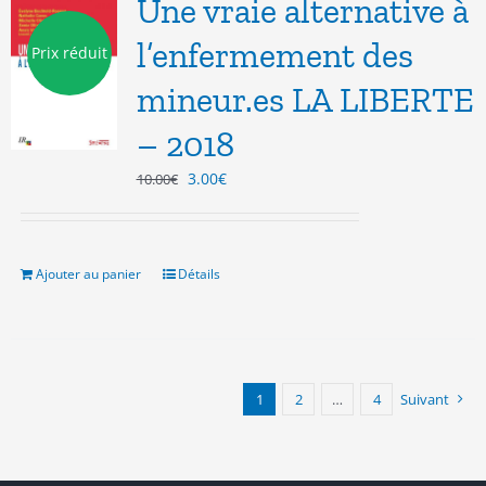
Une vraie alternative à
l’enfermement des
Prix réduit
mineur.es LA LIBERTE
– 2018
Le
Le
3.00
€
10.00
€
prix
prix
initial
actuel
était :
est :
10.00€.
3.00€.
Ajouter au panier
Détails
1
2
…
4
Suivant