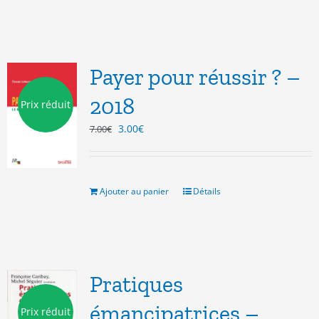
Payer pour réussir ? –
2018
Prix réduit
Le
Le
3.00
€
7.00
€
prix
prix
initial
actuel
était :
est :
7.00€.
3.00€.
Ajouter au panier
Détails
Pratiques
émancipatrices –
Prix réduit