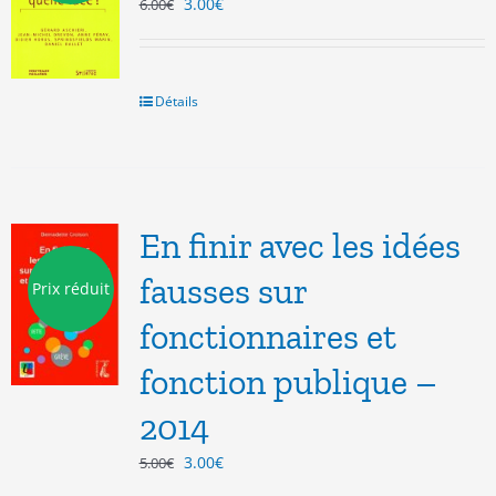
Le
Le
3.00
€
6.00
€
prix
prix
initial
actuel
était :
est :
6.00€.
3.00€.
Détails
En finir avec les idées
fausses sur
Prix réduit
fonctionnaires et
fonction publique –
2014
Le
Le
3.00
€
5.00
€
prix
prix