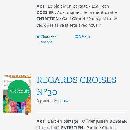
du
ART :
Le plaisir en partage - Léa Koch
produit
DOSSIER :
Aux origines de la méritocratie
ENTRETIEN :
Gaël Giraud "Pourquoi tu ne
veux pas faire la fête avec nous ?"
Choix des
Ce
Détails
options
produit
a
plusieurs
variations.
Les
options
REGARDS CROISES
peuvent
être
N°30
Prix réduit
choisies
à partir de
0.00
€
sur
la
page
du
ART :
L’art en partage - Olivier Jullien
DOSSIER
produit
:
La gratuité
ENTRETIEN :
Pauline Chabert