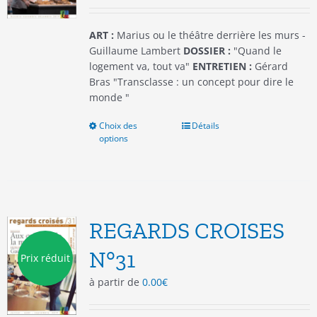
la
page
du
ART :
Marius ou le théâtre derrière les murs -
produit
Guillaume Lambert
DOSSIER :
"Quand le
logement va, tout va"
ENTRETIEN :
Gérard
Bras "Transclasse : un concept pour dire le
monde "
Choix des
Ce
Détails
options
produit
a
plusieurs
variations.
Les
options
REGARDS CROISES
peuvent
être
N°31
Prix réduit
choisies
à partir de
0.00
€
sur
la
page