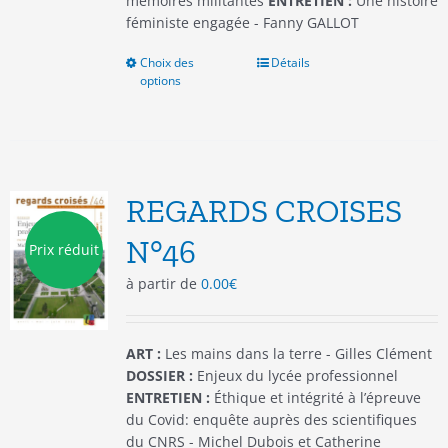
mémoires militantes
ENTRETIEN :
Une histoire
féministe engagée - Fanny GALLOT
Choix des
Ce
Détails
options
produit
a
plusieurs
variations.
Les
options
REGARDS CROISES
peuvent
être
N°46
Prix réduit
choisies
à partir de
0.00
€
sur
la
page
du
ART :
Les mains dans la terre - Gilles Clément
produit
DOSSIER :
Enjeux du lycée professionnel
ENTRETIEN :
Éthique et intégrité à l’épreuve
du Covid: enquête auprès des scientifiques
du CNRS - Michel Dubois et Catherine