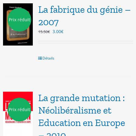
La fabrique du génie –
2007
Prix réduit
Le
Le
3.00
€
15.50
€
prix
prix
initial
actuel
était :
est :
15.50€.
3.00€.
Détails
La grande mutation :
Néolibéralisme et
Prix réduit
Education en Europe
– 2010