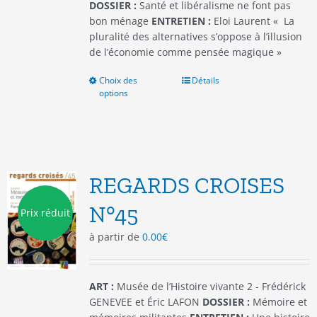
produit
DOSSIER :
Santé et libéralisme ne font pas
bon ménage
ENTRETIEN :
Eloi Laurent « La
pluralité des alternatives s’oppose à l’illusion
de l’économie comme pensée magique »
Choix des
Ce
Détails
options
produit
a
plusieurs
variations.
Les
options
REGARDS CROISES
peuvent
être
N°45
Prix réduit
choisies
à partir de
0.00
€
sur
la
page
du
ART :
Musée de l’Histoire vivante 2 - Frédérick
produit
GENEVEE et Éric LAFON
DOSSIER :
Mémoire et