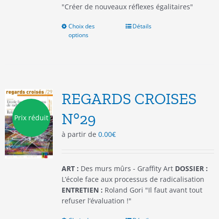
"Créer de nouveaux réflexes égalitaires"
Choix des
Ce
Détails
options
produit
a
plusieurs
variations.
Les
options
REGARDS CROISES
peuvent
être
N°29
Prix réduit
choisies
à partir de
0.00
€
sur
la
page
du
ART :
Des murs mûrs - Graffity Art
DOSSIER :
produit
L’école face aux processus de radicalisation
ENTRETIEN :
Roland Gori "Il faut avant tout
refuser l’évaluation !"