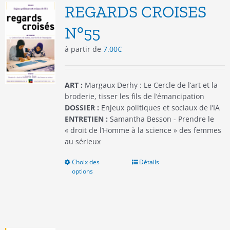
options
REGARDS CROISES
peuvent
être
N°55
choisies
à partir de
7.00
€
sur
la
page
du
ART :
Margaux Derhy : Le Cercle de l’art et la
produit
broderie, tisser les fils de l’émancipation
DOSSIER :
Enjeux politiques et sociaux de l’IA
ENTRETIEN :
Samantha Besson - Prendre le
« droit de l’Homme à la science » des femmes
au sérieux
Choix des
Ce
Détails
options
produit
a
plusieurs
variations.
Les