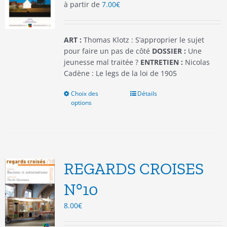
à partir de
7.00
€
sur
la
page
du
ART :
Thomas Klotz : S’approprier le sujet
produit
pour faire un pas de côté
DOSSIER :
Une
jeunesse mal traitée ?
ENTRETIEN :
Nicolas
Cadène : Le legs de la loi de 1905
Choix des
Ce
Détails
options
produit
a
plusieurs
variations.
Les
options
REGARDS CROISES
peuvent
être
N°10
choisies
8.00
€
sur
la