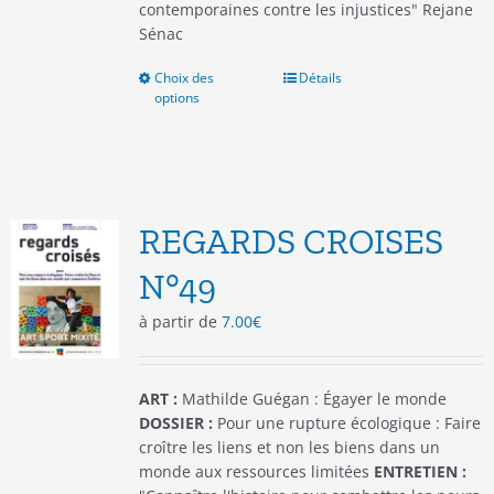
contemporaines contre les injustices" Rejane
Sénac
Choix des
Ce
Détails
options
produit
a
plusieurs
variations.
Les
options
REGARDS CROISES
peuvent
être
N°49
choisies
à partir de
7.00
€
sur
la
page
du
ART :
Mathilde Guégan : Égayer le monde
produit
DOSSIER :
Pour une rupture écologique : Faire
croître les liens et non les biens dans un
monde aux ressources limitées
ENTRETIEN :