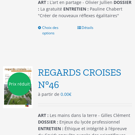
du
ART :
L’art en partage - Olivier Jullien
DOSSIER
produit
:
La gratuité
ENTRETIEN :
Pauline Chabert
"Créer de nouveaux réflexes égalitaires"
Choix des
Ce
Détails
options
produit
a
plusieurs
variations.
Les
options
REGARDS CROISES
peuvent
être
N°46
Prix réduit
choisies
à partir de
0.00
€
sur
la
page
du
ART :
Les mains dans la terre - Gilles Clément
produit
DOSSIER :
Enjeux du lycée professionnel
ENTRETIEN :
Éthique et intégrité à l’épreuve