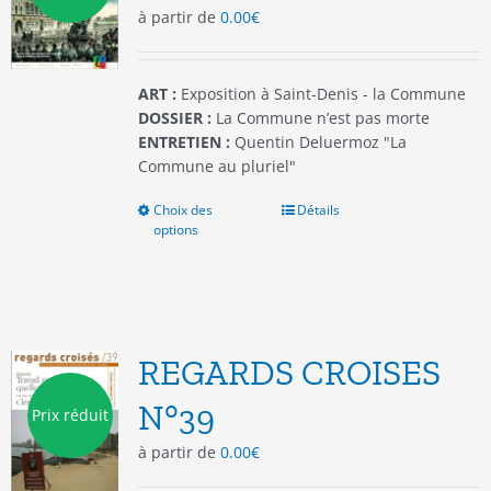
à partir de
0.00
€
sur
la
page
du
ART :
Exposition à Saint-Denis - la Commune
produit
DOSSIER :
La Commune n’est pas morte
ENTRETIEN :
Quentin Deluermoz "La
Commune au pluriel"
Choix des
Ce
Détails
options
produit
a
plusieurs
variations.
Les
options
REGARDS CROISES
peuvent
être
N°39
Prix réduit
choisies
à partir de
0.00
€
sur
la